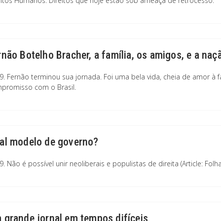
eitos Humanos. Direitos que hoje estão sob ameaça de retrocesso.
rnão Botelho Bracher, a família, os amigos, e a naç
9. Fernão terminou sua jornada. Foi uma bela vida, cheia de amor à f
promisso com o Brasil.
al modelo de governo?
. Não é possível unir neoliberais e populistas de direita (Article: Folh
 grande jornal em tempos difíceis