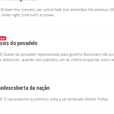
19) Given this scenario, we cannot help but remember the previous 20 
 center-right, took turns in power.
red
pois do pesadelo
9. Diante do pesadelo representado pelo governo Bolsonaro não p
s anteriores, quando dois partidos, um de centro-esquerda, outro de 
redescoberta da nação
9. O nacionalismo econômico volta a ser lembrado (Article: Folha)