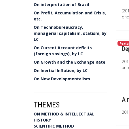
On interpretation of Brazil
(20
On Profit, Accumulation and Crisis,
one
etc.
On Technobureaucracy,
managerial capitalism, statism, by
LC
Featu
On Current Account deficits
De
(foreign savings), by LC
201
On Growth and the Exchange Rate
ano
On Inertial Inflation, by LC
On New Developmentalism
A 
THEMES
201
ON METHOD & INTELLECTUAL
HISTORY
SCIENTIFIC METHOD