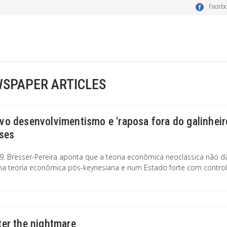
Faceb
SPAPER ARTICLES
vo desenvolvimentismo e 'raposa fora do galinheiro
ises
9. Bresser-Pereira aponta que a teoria econômica neoclássica não dá 
a teoria econômica pós-keynesiana e num Estado forte com controle 
ter the nightmare