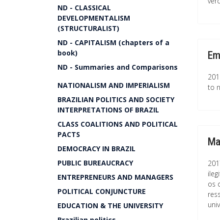
verd
ND - CLASSICAL
DEVELOPMENTALISM
(STRUCTURALIST)
ND - CAPITALISM (chapters of a
book)
Em
ND - Summaries and Comparisons
201
NATIONALISM AND IMPERIALISM
to n
BRAZILIAN POLITICS AND SOCIETY
INTERPRETATIONS OF BRAZIL
CLASS COALITIONS AND POLITICAL
PACTS
Ma
DEMOCRACY IN BRAZIL
PUBLIC BUREAUCRACY
201
ile
ENTREPRENEURS AND MANAGERS
os 
POLITICAL CONJUNCTURE
res
univ
EDUCATION & THE UNIVERSITY
Brazilian politics