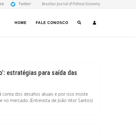
Twitter
ook
Brazilian Journal of Political Economy
SEARCH
LOGIN
HOME
FALE CONOSCO
': estratégias para saída das
conta dos desafios atuais e por isso insiste
no mercado. (Entrevista de João Vitor Santos)