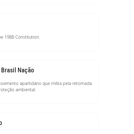
he 1988 Constitution.
 Brasil Nação
movimento apartidário que milita pela retomada
roteção ambiental.
o