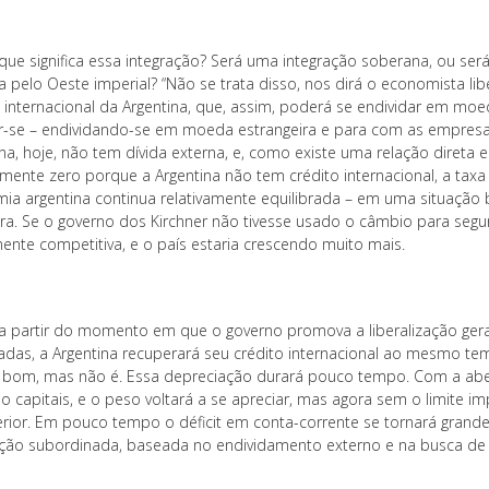
que significa essa integração? Será uma integração soberana, ou se
da pelo Oeste imperial? “Não se trata disso, nos dirá o economista l
o internacional da Argentina, que, assim, poderá se endividar em moe
ar-se – endividando-se em moeda estrangeira e para com as empresas
na, hoje, não tem dívida externa, e, como existe uma relação direta 
amente zero porque a Argentina não tem crédito internacional, a tax
ia argentina continua relativamente equilibrada – em uma situaçã
ira. Se o governo dos Kirchner não tivesse usado o câmbio para segur
ente competitiva, e o país estaria crescendo muito mais.
 a partir do momento em que o governo promova a liberalização gera
adas, a Argentina recuperará seu crédito internacional ao mesmo t
 bom, mas não é. Essa depreciação durará pouco tempo. Com a aber
o capitais, e o peso voltará a se apreciar, mas agora sem o limite i
erior. Em pouco tempo o déficit em conta-corrente se tornará grande
ação subordinada, baseada no endividamento externo e na busca de 