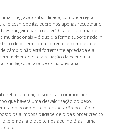
rá uma integração subordinada, como é a regra
iberal e cosmopolita, queremos apenas recuperar o
da estrangeira para crescer”. Ora, essa forma de
 multinacionais – é que é a forma subordinada. A
entre o déficit em conta-corrente, e como este é
a de câmbio não está fortemente apreciada e a
o bem melhor do que a situação da economia
ar a inflação, a taxa de câmbio estaria
l e retire a retenção sobre as commodities
empo que haverá uma desvalorização do peso.
tura da economia e a recuperação do crédito,
mposto pela impossibilidade de o país obter crédito
, e teremos lá o que temos aqui no Brasil: uma
crédito.