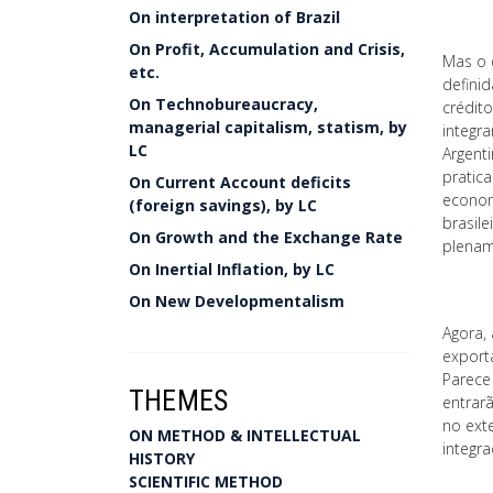
On interpretation of Brazil
On Profit, Accumulation and Crisis,
Mas o 
etc.
defini
On Technobureaucracy,
crédit
managerial capitalism, statism, by
integr
LC
Argenti
pratic
On Current Account deficits
econom
(foreign savings), by LC
brasile
On Growth and the Exchange Rate
plenam
On Inertial Inflation, by LC
On New Developmentalism
Agora,
export
Parece
THEMES
entrarã
no ext
ON METHOD & INTELLECTUAL
integr
HISTORY
SCIENTIFIC METHOD