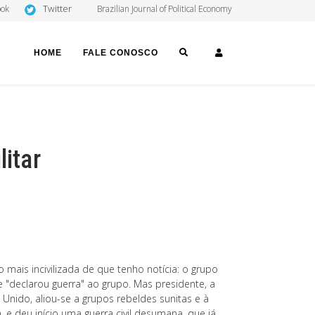
Twitter
ook
Brazilian Journal of Political Economy
SEARCH
LOGIN
HOME
FALE CONOSCO
litar
o mais incivilizada de que tenho notícia: o grupo
e "declarou guerra" ao grupo. Mas presidente, a
 Unido, aliou-se a grupos rebeldes sunitas e à
, e deu início uma guerra civil desumana, que já