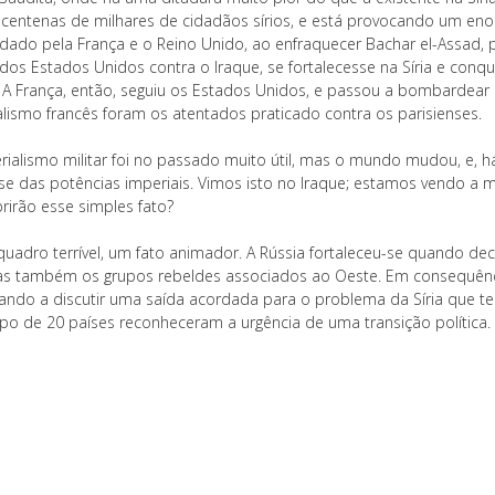
centenas de milhares de cidadãos sírios, e está provocando um eno
ado pela França e o Reino Unido, ao enfraquecer Bachar el-Assad, pe
dos Estados Unidos contra o Iraque, se fortalecesse na Síria e conqui
. A França, então, seguiu os Estados Unidos, e passou a bombardear o
alismo francês foram os atentados praticado contra os parisienses.
rialismo militar foi no passado muito útil, mas o mundo mudou, e, h
sse das potências imperiais. Vimos isto no Iraque; estamos vendo a 
rirão esse simples fato?
quadro terrível, um fato animador. A Rússia fortaleceu-se quando de
as também os grupos rebeldes associados ao Oeste. Em consequênci
ndo a discutir uma saída acordada para o problema da Síria que te
po de 20 países reconheceram a urgência de uma transição política.