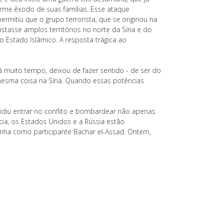
rme êxodo de suas famílias. Esse ataque
rmitiu que o grupo terrorista, que se originou na
stasse amplos territórios no norte da Síria e do
 Estado Islâmico. A resposta trágica ao
á muito tempo, deixou de fazer sentido - de ser do
mesma coisa na Síria. Quando essas potências
cidiu entrar no conflito e bombardear não apenas
a, os Estados Unidos e a Rússia estão
nha como participante Bachar el-Assad. Ontem,