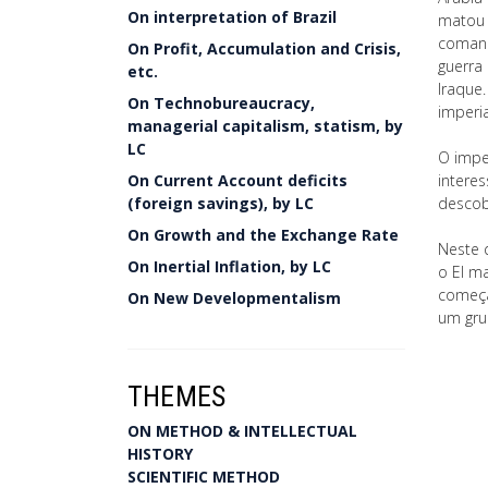
On interpretation of Brazil
matou 
comand
On Profit, Accumulation and Crisis,
guerra 
etc.
Iraque
On Technobureaucracy,
imperi
managerial capitalism, statism, by
LC
O impe
On Current Account deficits
intere
(foreign savings), by LC
descob
On Growth and the Exchange Rate
Neste 
On Inertial Inflation, by LC
o EI m
começa
On New Developmentalism
um gru
THEMES
ON METHOD & INTELLECTUAL
HISTORY
SCIENTIFIC METHOD