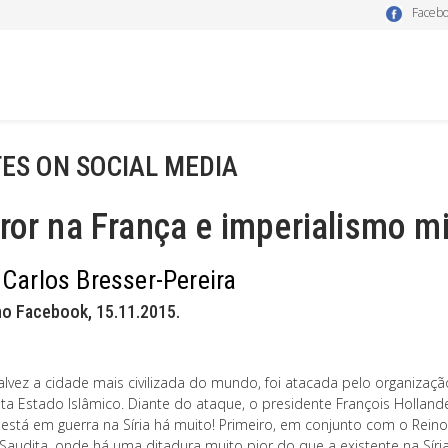
Faceb
ES ON SOCIAL MEDIA
ror na França e imperialismo mi
 Carlos Bresser-Pereira
no Facebook, 15.11.2015.
talvez a cidade mais civilizada do mundo, foi atacada pelo organizaçã
sta Estado Islâmico. Diante do ataque, o presidente François Holland
 está em guerra na Síria há muito! Primeiro, em conjunto com o Reino
Saudita, onde há uma ditadura muito pior do que a existente na Síria