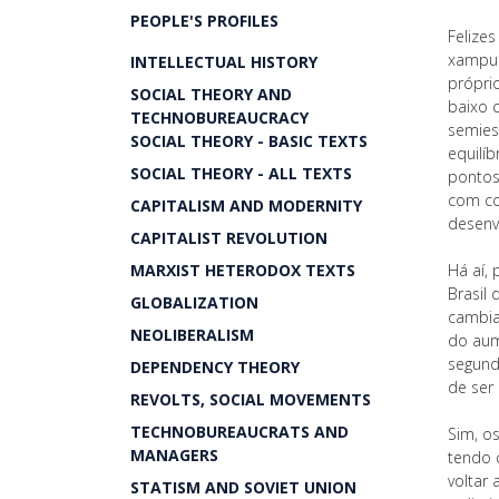
PEOPLE'S PROFILES
Felize
xampu 
INTELLECTUAL HISTORY
própri
SOCIAL THEORY AND
baixo 
TECHNOBUREAUCRACY
semies
SOCIAL THEORY - BASIC TEXTS
equilíb
SOCIAL THEORY - ALL TEXTS
pontos
com co
CAPITALISM AND MODERNITY
desenv
CAPITALIST REVOLUTION
MARXIST HETERODOX TEXTS
Há aí,
Brasil 
GLOBALIZATION
cambia
NEOLIBERALISM
do aum
segund
DEPENDENCY THEORY
de ser 
REVOLTS, SOCIAL MOVEMENTS
TECHNOBUREAUCRATS AND
Sim, o
MANAGERS
tendo 
voltar
STATISM AND SOVIET UNION