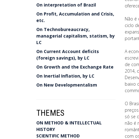
On interpretation of Brazil
oferec
On Profit, Accumulation and Crisis,
Não é 
etc.
ciclo 
On Technobureaucracy,
expans
managerial capitalism, statism, by
portan
LC
On Current Account deficits
A econ
(foreign savings), by LC
escrev
de com
On Growth and the Exchange Rate
2014, 
On Inertial Inflation, by LC
Desenv
baixo 
On New Developmentalism
commod
O Bras
preços
THEMES
só se 
ON METHOD & INTELLECTUAL
não é 
HISTORY
românti
SCIENTIFIC METHOD
com os 