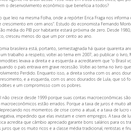
em o desenvolvimento econômico que beneficia a todos?
o que leio na mesma Folha, onde a repórter Erica Fraga nos informa
de crescimento em cem anos”. Estudo do economista Fernando Monte
ão média do PIB por habitante estará próxima de zero. Desde 1980, 
to, cresceu menos do que um por cento ao ano.
omia brasileira está, portanto, semiestagnada há quase quarenta anos
i um trabalho a respeito; voltei ao tema em 2007, ao publicar o li
modities levava a direita e a esquerda a acreditarem que “o Brasil v
quando o país entrava em grave recessão. Voltei ao tema no livro q
olvimento Perdido. Enquanto isso, a direita sonha com os anos dou
crescimento, e a esquerda, com os anos dourados de Lula, que só
ities e um compromisso com os pobres.
il não cresce desde 1999 porque suas contas macroeconômicas são defi
 macroeconômicos estão errados. Porque a taxa de juros é muito alt
depreciando nos momentos de crise como a atual, e a taxa de lucro 
negativa, impedindo que elas invistam e criem empregos. A taxa de lu
ca acredita que câmbio apreciado garante bons salários para os traba
juros que os muito ricos e a classe média tradicional, rentistas e fi