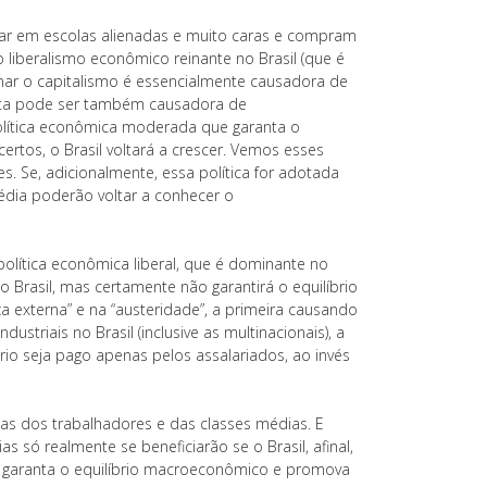
ar em escolas alienadas e muito caras e compram
 liberalismo econômico reinante no Brasil (que é
ar o capitalismo é essencialmente causadora de
tista pode ser também causadora de
lítica econômica moderada que garanta o
certos, o Brasil voltará a crescer. Vemos esses
. Se, adicionalmente, essa política for adotada
édia poderão voltar a conhecer o
olítica econômica liberal, que é dominante no
no Brasil, mas certamente não garantirá o equilíbrio
externa” e na “austeridade”, a primeira causando
riais no Brasil (inclusive as multinacionais), a
o seja pago apenas pelos assalariados, ao invés
tas dos trabalhadores e das classes médias. E
 só realmente se beneficiarão se o Brasil, afinal,
e garanta o equilíbrio macroeconômico e promova