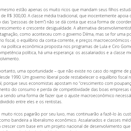
s mesmo estão apenas os muito ricos que mandam seus filhos estud
de R$ 300,00. A classe média tradicional, que inocentemente apoia o
o das “pessoas de bem”) não se dá conta que essa forma de coorden
crescimento e crescente desigualdade. A alternativa desenvolvimen
tagnação, como aconteceu com o governo Dilma, mas se for uma po
rio fiscal, o equilíbrio da conta-corrente, e preços macroeconômicos 
 na política econômica proposta nos programas de Lula e Ciro Gomes
mpetência política, há uma esperança: os assalariados e a classe m
olvimento.
 portanto, uma oportunidade – que não existe no caso do regime de p
desde 1990. Um governo liberal pode restabelecer o equilíbrio fiscal 
l, porque seus economistas apostam no “crescimento com poupança 
ento do consumo e perda de competitividade das boas empresas indust
a sendo uma forma de fazer que o ajuste macroeconômico necessári
dividido entre eles e os rentistas.
s muito ricos pagarão por seu luxo, mas continuarão a fazê-lo às cus
como bandeira a liberalismo econômico. Assalariados e classes médias
 a crescer com base em um projeto nacional de desenvolvimento qu