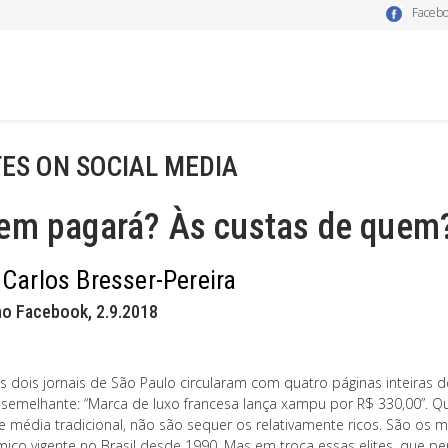
Faceb
ES ON SOCIAL MEDIA
em pagará? Às custas de quem
 Carlos Bresser-Pereira
no Facebook, 2.9.2018
os dois jornais de São Paulo circularam com quatro páginas inteiras 
a semelhante: “Marca de luxo francesa lança xampu por R$ 330,00”. 
e média tradicional, não são sequer os relativamente ricos. São os m
ico vigente no Brasil desde 1990. Mas em troca essas elites, que p