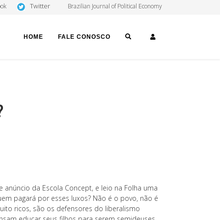
Twitter
ook
Brazilian Journal of Political Economy
SEARCH
LOGIN
HOME
FALE CONOSCO
?
de anúncio da Escola Concept, e leio na Folha uma
Quem pagará por esses luxos? Não é o povo, não é
uito ricos, são os defensores do liberalismo
ensam educar seus filhos para serem semideuses,