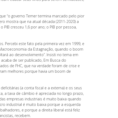
 que “o governo Temer termina marcado pelo pior
ro mostra que na atual década (2011-2020) a
o PIB cresceu 1,6 por ano; o PIB por pessoa,
. Percebi este fato pela primeira vez em 1999, e
vro, Macroeconomia da Estagnação, quando o boom
oltará ao desenvolvimento”. Insisti no tema em
ue acaba de ser publicado, Em Busca do
rados de FHC, que na verdade foram de crise e
 foram melhores porque havia um boom de
citárias (a conta fiscal e a externa) e os seus
a, a taxa de câmbio é apreciada no longo prazo,
das empresas industriais é muito baixa quando
cro industrial é muito baixa porque a esquerda
lhadores, e porque a direita liberal está feliz
nancistas, recebem.