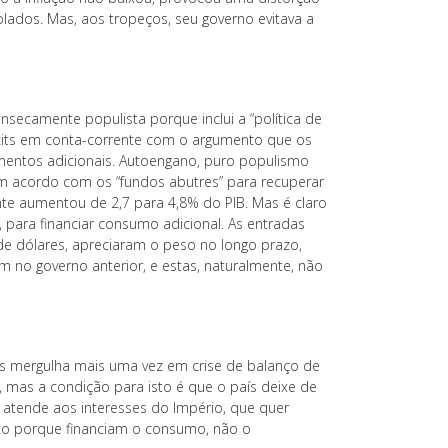
lados. Mas, aos tropeços, seu governo evitava a
insecamente populista porque inclui a “política de
ficits em conta-corrente com o argumento que os
stimentos adicionais. Autoengano, puro populismo
um acordo com os “fundos abutres” para recuperar
ente aumentou de 2,7 para 4,8% do PIB. Mas é claro
m, para financiar consumo adicional. As entradas
 de dólares, apreciaram o peso no longo prazo,
 no governo anterior, e estas, naturalmente, não
aís mergulha mais uma vez em crise de balanço de
, mas a condição para isto é que o país deixe de
atende aos interesses do Império, que quer
nto porque financiam o consumo, não o