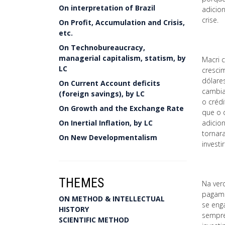
On interpretation of Brazil
adicio
crise.
On Profit, Accumulation and Crisis,
etc.
On Technobureaucracy,
managerial capitalism, statism, by
Macri c
LC
cresci
dólares
On Current Account deficits
cambia
(foreign savings), by LC
o créd
On Growth and the Exchange Rate
que o d
On Inertial Inflation, by LC
adicio
tornar
On New Developmentalism
investi
THEMES
Na ver
pagame
ON METHOD & INTELLECTUAL
se eng
HISTORY
sempre
SCIENTIFIC METHOD