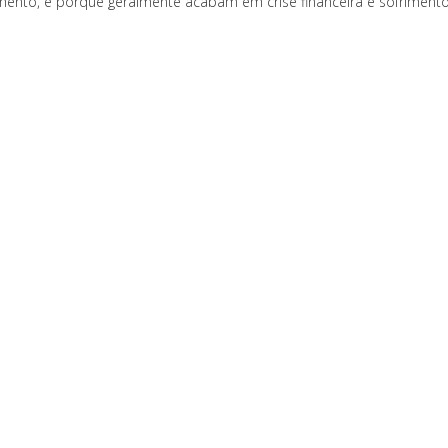
imento, e porque geralmente acabam em crise financeira e sofrimento