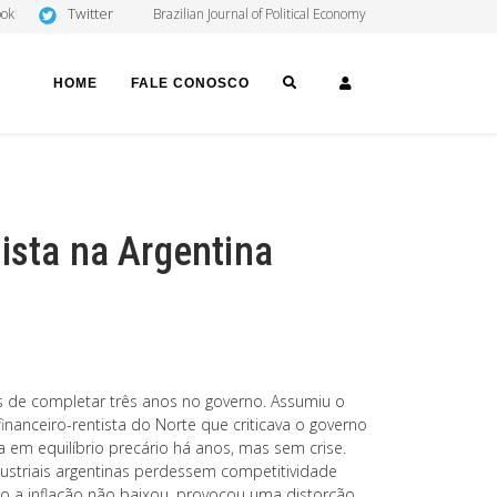
Twitter
ook
Brazilian Journal of Political Economy
SEARCH
LOGIN
HOME
FALE CONOSCO
ista na Argentina
es de completar três anos no governo. Assumiu o
anceiro-rentista do Norte que criticava o governo
a em equilíbrio precário há anos, mas sem crise.
ustriais argentinas perdessem competitividade
o a inflação não baixou, provocou uma distorção