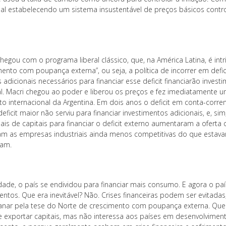
nal estabelecendo um sistema insustentável de preços básicos contro
hegou com o programa liberal clássico, que, na América Latina, é intr
mento com poupança externa”, ou seja, a política de incorrer em de
 adicionais necessários para financiar esse deficit financiarão inve
l. Macri chegou ao poder e liberou os preços e fez imediatamente 
ito internacional da Argentina. Em dois anos o deficit em conta-corr
eficit maior não serviu para financiar investimentos adicionais, e, si
nais de capitais para financiar o deficit externo aumentaram a oferta
am as empresas industriais ainda menos competitivas do que estavam
ram.
dade, o país se endividou para financiar mais consumo. E agora o p
ntos. Que era inevitável? Não. Crises financeiras podem ser evitadas
anar pela tese do Norte de crescimento com poupança externa. Que 
 exportar capitais, mas não interessa aos países em desenvolvime