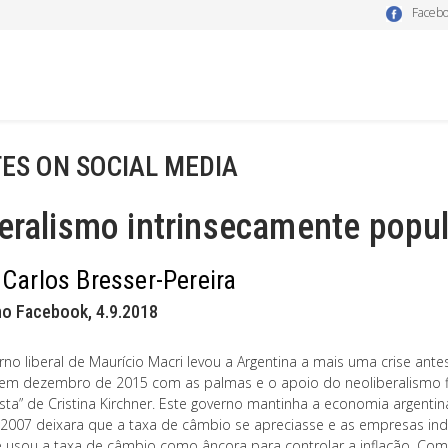
Faceb
ES ON SOCIAL MEDIA
eralismo intrinsecamente popul
 Carlos Bresser-Pereira
no Facebook, 4.9.2018
rno liberal de Maurício Macri levou a Argentina a mais uma crise ant
em dezembro de 2015 com as palmas e o apoio do neoliberalismo fin
sta” de Cristina Kirchner. Este governo mantinha a economia argentin
2007 deixara que a taxa de câmbio se apreciasse e as empresas ind
 usou a taxa de câmbio como âncora para controlar a inflação. Com