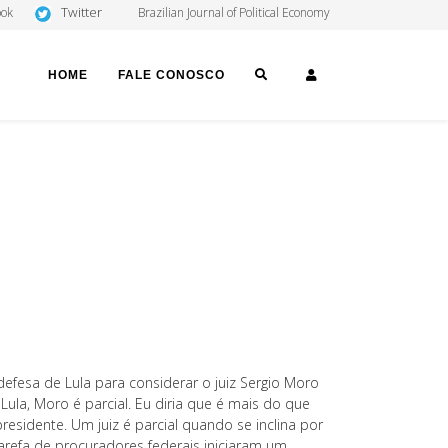
Twitter
ook
Brazilian Journal of Political Economy
SEARCH
LOGIN
HOME
FALE CONOSCO
efesa de Lula para considerar o juiz Sergio Moro
Lula, Moro é parcial. Eu diria que é mais do que
presidente. Um juiz é parcial quando se inclina por
tarefa de procuradores federais iniciaram um