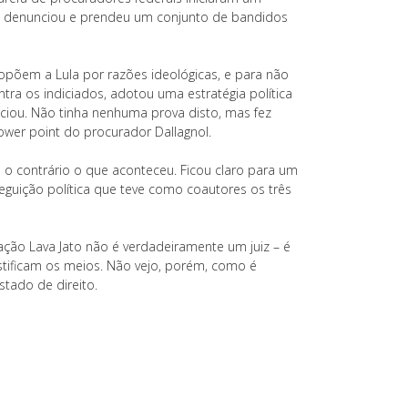
ue denunciou e prendeu um conjunto de bandidos
e opõem a Lula por razões ideológicas, e para não
ra os indiciados, adotou uma estratégia política
nciou. Não tinha nenhuma prova disto, mas fez
ower point do procurador Dallagnol.
 o contrário o que aconteceu. Ficou claro para um
guição política que teve como coautores os três
ação Lava Jato não é verdadeiramente um juiz – é
stificam os meios. Não vejo, porém, como é
stado de direito.