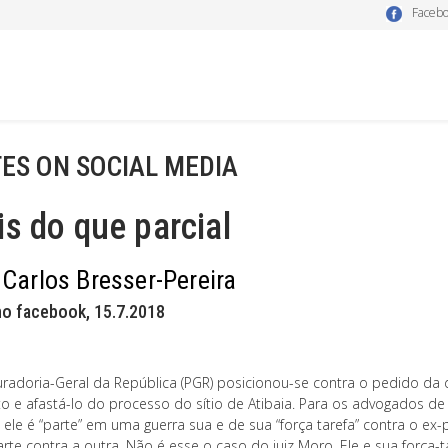
Faceb
ES ON SOCIAL MEDIA
s do que parcial
 Carlos Bresser-Pereira
no facebook, 15.7.2018
uradoria-Geral da República (PGR) posicionou-se contra o pedido da d
o e afastá-lo do processo do sítio de Atibaia. Para os advogados de 
, ele é “parte” em uma guerra sua e de sua “força tarefa” contra o ex-
rte contra a outra. Não é esse o caso do juiz Moro. Ele e sua força-