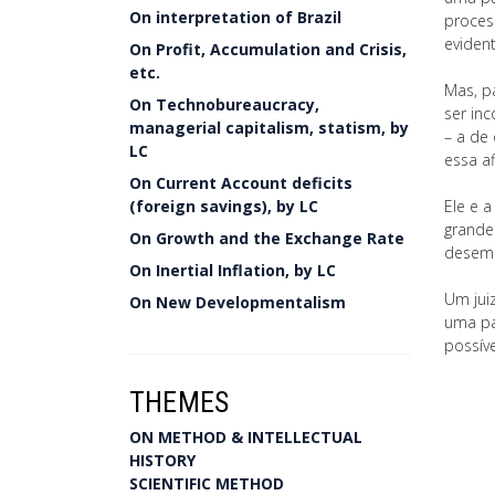
On interpretation of Brazil
proces
evident
On Profit, Accumulation and Crisis,
etc.
Mas, p
On Technobureaucracy,
ser in
managerial capitalism, statism, by
– a de
LC
essa a
On Current Account deficits
(foreign savings), by LC
Ele e 
grande
On Growth and the Exchange Rate
desemb
On Inertial Inflation, by LC
Um jui
On New Developmentalism
uma pa
possíve
THEMES
ON METHOD & INTELLECTUAL
HISTORY
SCIENTIFIC METHOD