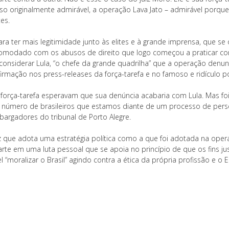
so originalmente admirável, a operação Lava Jato – admirável porq
es.
ara ter mais legitimidade junto às elites e à grande imprensa, que s
comodado com os abusos de direito que logo começou a praticar cont
 considerar Lula, “o chefe da grande quadrilha” que a operação denu
firmação nos press-releases da força-tarefa e no famoso e ridículo p
a força-tarefa esperavam que sua denúncia acabaria com Lula. Mas foi
 número de brasileiros que estamos diante de um processo de perse
argadores do tribunal de Porto Alegre.
z que adota uma estratégia política como a que foi adotada na oper
rte em uma luta pessoal que se apoia no princípio de que os fins ju
l “moralizar o Brasil” agindo contra a ética da própria profissão e o E