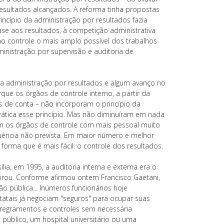
esultados alcançados. A reforma tinha propostas
incípio da administração por resultados fazia
se aos resultados, à competição administrativa
o controle o mais amplo possível dos trabalhos
ministração por supervisão e auditoria de
 administração por resultados e algum avanço no
rque os órgãos de controle interno, a partir da
is de conta – não incorporam o princípio da
ática esse princípio. Mas não diminuíram em nada
m os órgãos de controle com mais pessoal muito
uência não prevista. Em maior número e melhor
orma que é mais fácil: o controle dos resultados.
a, em 1995, a auditoria interna e externa era o
orou. Conforme afirmou ontem Francisco Gaetani,
o pública... Inúmeros funcionários hoje
atais já negociam "seguros" para ocupar suas
 regramentos e controles sem necessária
público, um hospital universitário ou uma