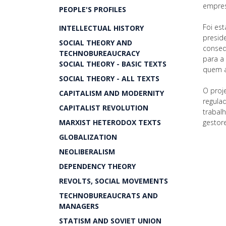
empres
PEOPLE'S PROFILES
Foi es
INTELLECTUAL HISTORY
presid
SOCIAL THEORY AND
conseq
TECHNOBUREAUCRACY
para a
SOCIAL THEORY - BASIC TEXTS
quem a
SOCIAL THEORY - ALL TEXTS
O proj
CAPITALISM AND MODERNITY
regula
CAPITALIST REVOLUTION
trabal
MARXIST HETERODOX TEXTS
gestor
GLOBALIZATION
NEOLIBERALISM
DEPENDENCY THEORY
REVOLTS, SOCIAL MOVEMENTS
TECHNOBUREAUCRATS AND
MANAGERS
STATISM AND SOVIET UNION