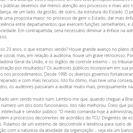
cas públicas devemos dar menos atenção aos processos e mais aos r
ança, de um lado, da gestão, de outro, da estrutura do Estado. O pr
de uma proposta maior: no processo de gerir o Estado, dar mais ênfa
celência entre departamentos que exercem funções semelhantes, e a
ociedade. Em contrapartida, seria necessário diminuir a ênfase na ad
sos.
os 23 anos, o que estamos vendo? Houve grande avanço no plano da
e social, mas, em relação à auditoria, houve um grave retrocesso. Po
ladoria Geral da União, e os órgãos de controle externo – os tribuna
stração por resultados? Os auditores públicos incorporam em sua pr
co nos procedimentos. Desde 1995 os diversos governos fortalecera
eparado e com mais recursos. Isto foi ótimo, mas teve uma conseq
dos, os auditores passaram a auditar muito mais, precipuamente na f
ltado vem sendo muito ruim. Lembro-me que, quando cheguei a Brasíli
o número um dos bons funcionários. Isto não melhorou. Creio que pi
 intelectual e servidor público: “O medo comanda hoje a administraçã
dem a processos decorrentes de acórdãos do TCU. Dirigentes de est
s. Pulamos de um extremo de descontrole e leniência para outro de
ação com a natureza da atividade da organização – seja ela um banco 