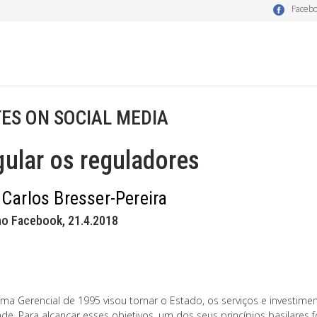
Faceb
ES ON SOCIAL MEDIA
ular os reguladores
 Carlos Bresser-Pereira
no Facebook, 21.4.2018
rma Gerencial de 1995 visou tornar o Estado, os serviços e investime
de. Para alcançar esses objetivos, um dos seus princípios basilares f