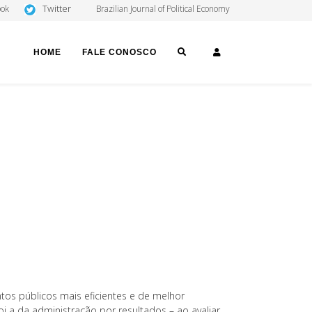
Twitter
ook
Brazilian Journal of Political Economy
SEARCH
LOGIN
HOME
FALE CONOSCO
ntos públicos mais eficientes e de melhor
oi a da administração por resultados – ao avaliar