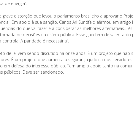
a de energia”.
ta grave distorção que levou o parlamento brasileiro a aprovar o Pro
encial. Em apoio à sua sanção, Carlos Ari Sundfeld afirmou em artigo 
uências do que vai fazer e a considerar as melhores alternativas... 
 tomada de decisões na esfera pública. Esse guia tem de valer tan
 controla. A paridade é necessária”.
eto de lei vem sendo discutido há onze anos. É um projeto que não s
dores. É um projeto que aumenta a segurança jurídica dos servidores
ho em defesa do interesse público. Tem amplo apoio tanto na comun
es públicos. Deve ser sancionado.