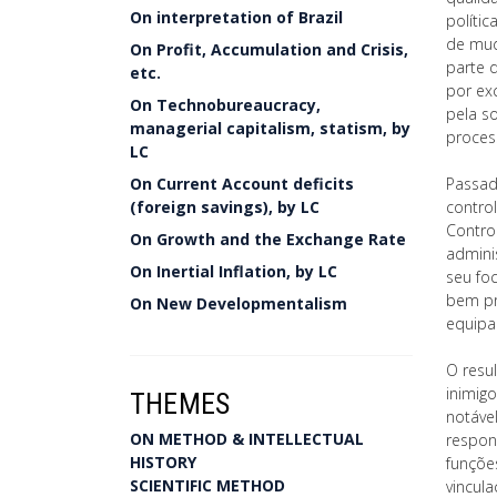
On interpretation of Brazil
políti
de mud
On Profit, Accumulation and Crisis,
parte 
etc.
por ex
On Technobureaucracy,
pela s
managerial capitalism, statism, by
proces
LC
On Current Account deficits
Passad
(foreign savings), by LC
control
Contro
On Growth and the Exchange Rate
admini
On Inertial Inflation, by LC
seu fo
bem pr
On New Developmentalism
equipa
O resu
inimig
THEMES
notável
ON METHOD & INTELLECTUAL
respon
HISTORY
funçõe
SCIENTIFIC METHOD
vincul