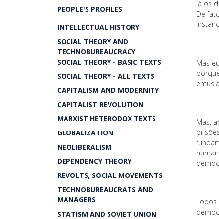
Já os d
PEOPLE'S PROFILES
De fat
instânc
INTELLECTUAL HISTORY
SOCIAL THEORY AND
TECHNOBUREAUCRACY
SOCIAL THEORY - BASIC TEXTS
Mas eu
porque
SOCIAL THEORY - ALL TEXTS
entusi
CAPITALISM AND MODERNITY
CAPITALIST REVOLUTION
MARXIST HETERODOX TEXTS
Mas, a
prisõe
GLOBALIZATION
fundame
NEOLIBERALISM
humanos
DEPENDENCY THEORY
democrá
REVOLTS, SOCIAL MOVEMENTS
TECHNOBUREAUCRATS AND
MANAGERS
Todos 
democrá
STATISM AND SOVIET UNION