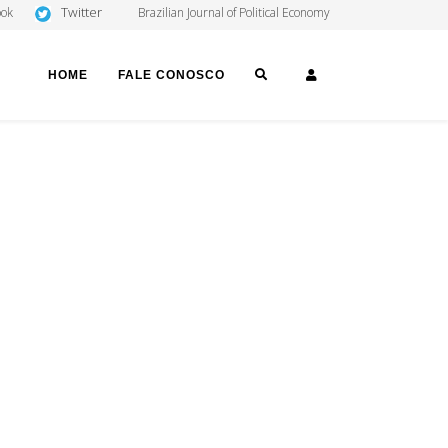
Twitter
ook
Brazilian Journal of Political Economy
SEARCH
LOGIN
HOME
FALE CONOSCO