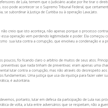
efensores de Lula, temem que o Judiciário acabe por lhe tirar o direit
o, isso pode acontecer se o Supremo Tribunal Federal, que certamen
ia, se subordinar à Justiça de Curitiba ou à operação Lava Jato.
 não creio que isto aconteça, não apenas porque o processo contra
 essa operação vem perdendo legitimidade e poder. Ela começou co
asmo sua luta contra a corrupção, que envolveu a condenação e a pri
os poucos, foi ficando claro o arbítrio de muitos de seus atos. Princ
s preventivas que nada tinham de preventivas: eram apenas uma chant
ntal lutar contra a corrupção, mas não através do desrespeito aos di
 fundamentais. Uma justiça que usa da injustiça para fazer valer sua
tica, é autoritária.
devemos, portanto, lutar em defesa da participação de Lula nas próx
tica de volta, a luta entre adversários que se respeitam, não a guerra