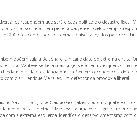
dversários respondem que será o caos político e o desastre fiscal. M
ito anos transcorreram em perfeita paz, e ele revelou sempre respon
o em 2009, fez como todos os demais países atingidos pela Crise Fin
ambém opõem Lula a Bolsonaro, um candidato de extrema direita. Ora
xtremista. Manteve-se fiel a suas origens e à centro-esquerda, mas 
a fundamental da previdência pública. Seu erro econômico – deixar q
o com o sr. Henrique Meirelles, um defensor da ortodoxia liberal.
aiu no Valor um artigo de Claudio Gonçalves Couto no qual ele critica
damente, de “assimétrica”. Mas essa é uma estratégia da retórica n
da com a extrema-esquerda, identifica o desenvolvimentismo com o