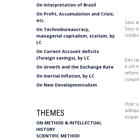
On interpretation of Brazil
On Profit, Accumulation and Crisis,
etc.
Seus a
Seus o
On Technobureaucracy,
crédit
managerial capitalism, statism, by
LC
On Current Account deficits
(foreign savings), by LC
Eles t
é um e
On Growth and the Exchange Rate
reform
On Inertial Inflation, by LC
conjunt
On New Developmentalism
Hoje s
adequa
THEMES
esquer
ON METHOD & INTELLECTUAL
HISTORY
SCIENTIFIC METHOD