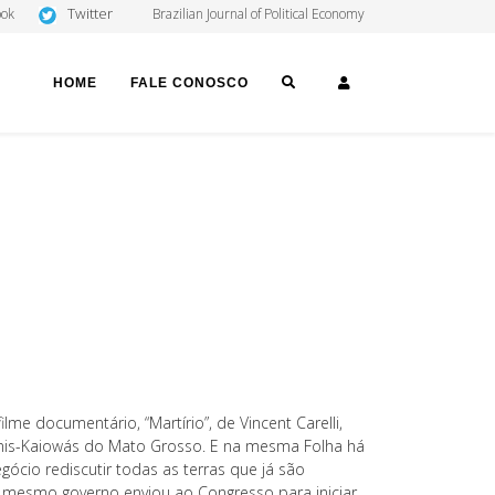
Twitter
ook
Brazilian Journal of Political Economy
SEARCH
LOGIN
HOME
FALE CONOSCO
me documentário, “Martírio”, de Vincent Carelli,
ranis-Kaiowás do Mato Grosso. E na mesma Folha há
ócio rediscutir todas as terras que já são
e mesmo governo enviou ao Congresso para iniciar