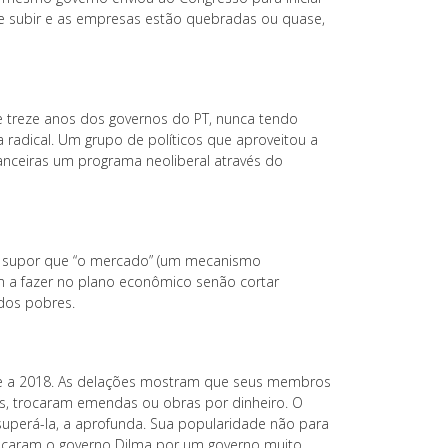
e subir e as empresas estão quebradas ou quase,
 treze anos dos governos do PT, nunca tendo
adical. Um grupo de políticos que aproveitou a
nanceiras um programa neoliberal através do
ral: supor que “o mercado” (um mecanismo
m a fazer no plano econômico senão cortar
 dos pobres.
ue a 2018. As delações mostram que seus membros
, trocaram emendas ou obras por dinheiro. O
uperá-la, a aprofunda. Sua popularidade não para
trocaram o governo Dilma por um governo muito