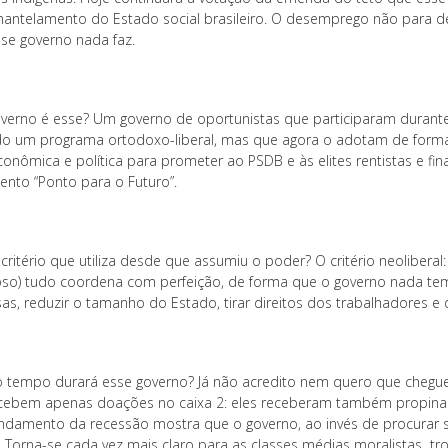
antelamento do Estado social brasileiro. O desemprego não para d
se governo nada faz.
verno é esse? Um governo de oportunistas que participaram durante
o um programa ortodoxo-liberal, mas que agora o adotam de forma r
econômica e política para prometer ao PSDB e às elites rentistas e fi
nto “Ponto para o Futuro”.
 critério que utiliza desde que assumiu o poder? O critério neolibe
oso) tudo coordena com perfeição, de forma que o governo nada te
as, reduzir o tamanho do Estado, tirar direitos dos trabalhadores e
 tempo durará esse governo? Já não acredito nem quero que cheg
cebem apenas doações no caixa 2: eles receberam também propinas
ndamento da recessão mostra que o governo, ao invés de procurar s
r. Torna-se cada vez mais claro para as classes médias moralistas 