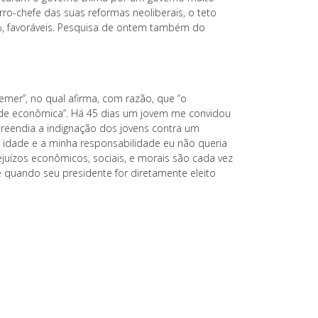
rro-chefe das suas reformas neoliberais, o teto
24%, favoráveis. Pesquisa de ontem também do
Temer”, no qual afirma, com razão, que “o
ade econômica”. Há 45 dias um jovem me convidou
preendia a indignação dos jovens contra um
idade e a minha responsabilidade eu não queria
ejuízos econômicos, sociais, e morais são cada vez
 quando seu presidente for diretamente eleito