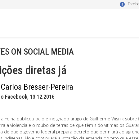
Faceb
ES ON SOCIAL MEDIA
ições diretas já
 Carlos Bresser-Pereira
no Facebook, 13.12.2016
 Folha publicou belo e indignado artigo de Guilherme Wisnik sobre fil
rra a violência e o roubo de terras de que têm sido vítimas os Gua
cia de que o governo federal prepara decreto que permitirá ao agroneg
as indígenas. Hoje continuará a votação da emenda do teto que ess