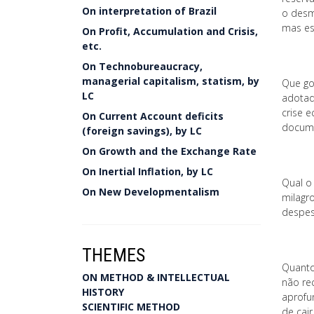
On interpretation of Brazil
o desm
mas es
On Profit, Accumulation and Crisis,
etc.
On Technobureaucracy,
managerial capitalism, statism, by
Que go
LC
adotad
crise 
On Current Account deficits
docume
(foreign savings), by LC
On Growth and the Exchange Rate
On Inertial Inflation, by LC
Qual o
On New Developmentalism
milagr
despes
THEMES
Quanto
ON METHOD & INTELLECTUAL
não re
HISTORY
aprofu
SCIENTIFIC METHOD
de cai