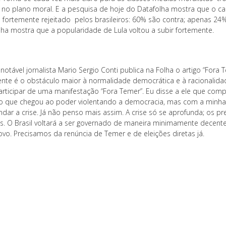
or no plano moral. E a pesquisa de hoje do Datafolha mostra que o ca
, é fortemente rejeitado pelos brasileiros: 60% são contra; apenas 
lha mostra que a popularidade de Lula voltou a subir fortemente.
notável jornalista Mario Sergio Conti publica na Folha o artigo “Fora 
ente é o obstáculo maior à normalidade democrática e à racionalid
articipar de uma manifestação “Fora Temer”. Eu disse a ele que com
o que chegou ao poder violentando a democracia, mas com a minha 
ndar a crise. Já não penso mais assim. A crise só se aprofunda; os pr
s. O Brasil voltará a ser governado de maneira minimamente decente
ovo. Precisamos da renúncia de Temer e de eleições diretas já.