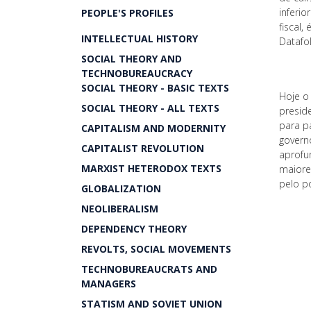
inferi
PEOPLE'S PROFILES
fiscal
INTELLECTUAL HISTORY
Datafo
SOCIAL THEORY AND
TECHNOBUREAUCRACY
SOCIAL THEORY - BASIC TEXTS
Hoje o 
SOCIAL THEORY - ALL TEXTS
presid
para p
CAPITALISM AND MODERNITY
govern
CAPITALIST REVOLUTION
aprofu
MARXIST HETERODOX TEXTS
maiore
pelo p
GLOBALIZATION
NEOLIBERALISM
DEPENDENCY THEORY
REVOLTS, SOCIAL MOVEMENTS
TECHNOBUREAUCRATS AND
MANAGERS
STATISM AND SOVIET UNION