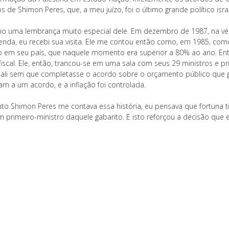
s de Shimon Peres, que, a meu juízo, foi o último grande político isr
ho uma lembrança muito especial dele. Em dezembro de 1987, na vé
nda, eu recebi sua visita. Ele me contou então como, em 1985, como p
ão em seu país, que naquele momento era superior a 80% ao ano. Entr
fiscal. Ele, então, trancou-se em uma sala com seus 29 ministros e p
 dali sem que completasse o acordo sobre o orçamento público que gar
am a um acordo, e a inflação foi controlada.
to Shimon Peres me contava essa história, eu pensava que fortuna ti
 primeiro-ministro daquele gabarito. E isto reforçou a decisão que 