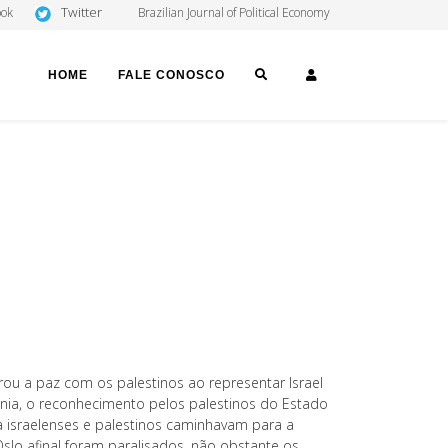
Twitter
ook
Brazilian Journal of Political Economy
SEARCH
LOGIN
HOME
FALE CONOSCO
ou a paz com os palestinos ao representar Israel
ânia, o reconhecimento pelos palestinos do Estado
a israelenses e palestinos caminhavam para a
slo afinal foram paralisados, não obstante os