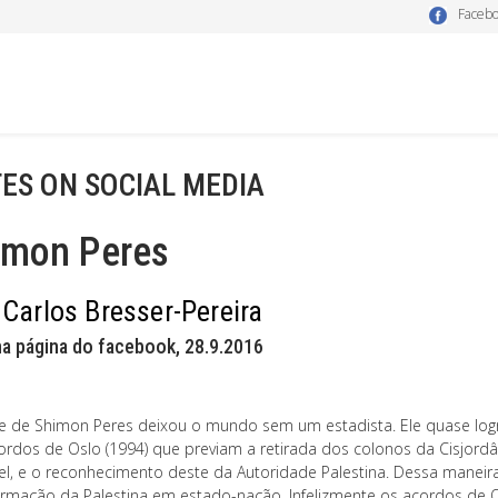
Faceb
ES ON SOCIAL MEDIA
imon Peres
 Carlos Bresser-Pereira
a página do facebook, 28.9.2016
e de Shimon Peres deixou o mundo sem um estadista. Ele quase logr
ordos de Oslo (1994) que previam a retirada dos colonos da Cisjord
ael, e o reconhecimento deste da Autoridade Palestina. Dessa maneir
ormação da Palestina em estado-nação. Infelizmente os acordos de O