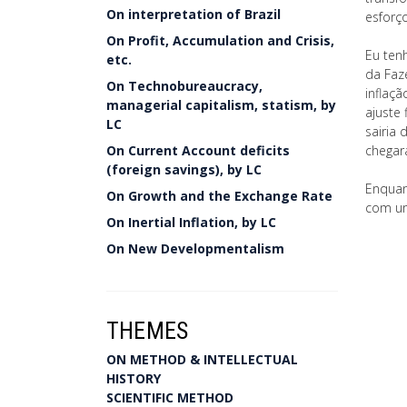
On interpretation of Brazil
esforço
On Profit, Accumulation and Crisis,
Eu ten
etc.
da Faze
On Technobureaucracy,
inflaç
managerial capitalism, statism, by
ajuste 
LC
sairia
On Current Account deficits
chegar
(foreign savings), by LC
Enquan
On Growth and the Exchange Rate
com um
On Inertial Inflation, by LC
On New Developmentalism
THEMES
ON METHOD & INTELLECTUAL
HISTORY
SCIENTIFIC METHOD