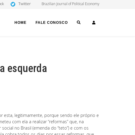
Twitter
ook
Brazilian Journal of Political Economy
SEARCH
LOGIN
HOME
FALE CONOSCO
da esquerda
 esta, legitimamente, porque sendo ele próprio e
meteu com ela a realizar “reformas” que, na
ocial no Brasil (emenda do “teto”) e com os
e ela cobra todos os dias por essas reformas, que