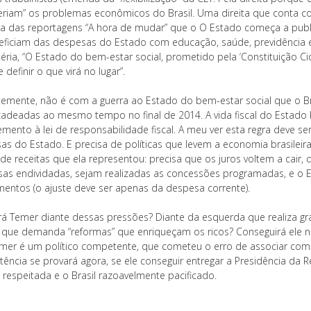
veriam” os problemas econômicos do Brasil. Uma direita que conta c
ra das reportagens “A hora de mudar” que o O Estado começa a public
eficiam das despesas do Estado com educação, saúde, previdência e a
éria, “O Estado do bem-estar social, prometido pela ‘Constituição 
 definir o que virá no lugar”.
temente, não é com a guerra ao Estado do bem-estar social que o Bras
adeadas ao mesmo tempo no final de 2014. A vida fiscal do Estado b
ento à lei de responsabilidade fiscal. A meu ver esta regra deve ser
as do Estado. E precisa de políticas que levem a economia brasileir
de receitas que ela representou: precisa que os juros voltem a cai
as endividadas, sejam realizadas as concessões programadas, e o
imentos (o ajuste deve ser apenas da despesa corrente).
rá Temer diante dessas pressões? Diante da esquerda que realiza gra
a, que demanda “reformas” que enriqueçam os ricos? Conseguirá ele n
mer é um político competente, que cometeu o erro de associar com 
ência se provará agora, se ele conseguir entregar a Presidência da 
 respeitada e o Brasil razoavelmente pacificado.