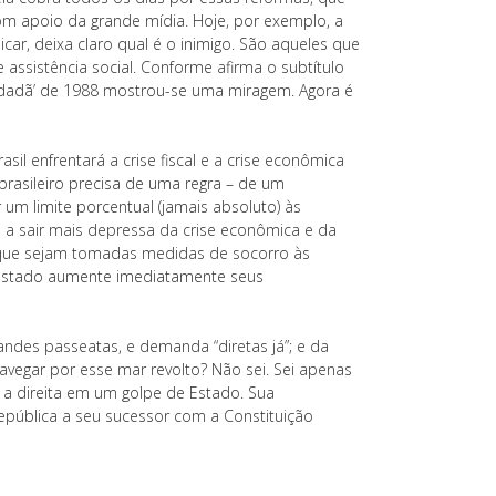
om apoio da grande mídia. Hoje, por exemplo, a
ar, deixa claro qual é o inimigo. São aqueles que
ssistência social. Conforme afirma o subtítulo
Cidadã’ de 1988 mostrou-se uma miragem. Agora é
il enfrentará a crise fiscal e a crise econômica
rasileiro precisa de uma regra – de um
 um limite porcentual (jamais absoluto) às
a a sair mais depressa da crise econômica e da
r, que sejam tomadas medidas de socorro às
 Estado aumente imediatamente seus
ndes passeatas, e demanda “diretas já”; e da
avegar por esse mar revolto? Não sei. Sei apenas
a direita em um golpe de Estado. Sua
República a seu sucessor com a Constituição