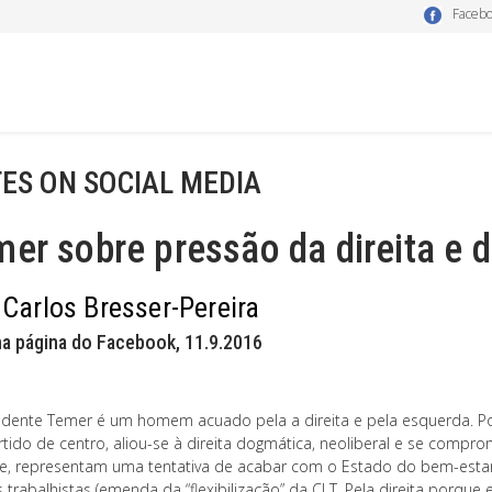
Faceb
ES ON SOCIAL MEDIA
er sobre pressão da direita e 
 Carlos Bresser-Pereira
na página do Facebook, 11.9.2016
idente Temer é um homem acuado pela a direita e pela esquerda. Por
tido de centro, aliou-se à direita dogmática, neoliberal e se compro
e, representam uma tentativa de acabar com o Estado do bem-estar s
s trabalhistas (emenda da “flexibilização” da CLT. Pela direita porqu