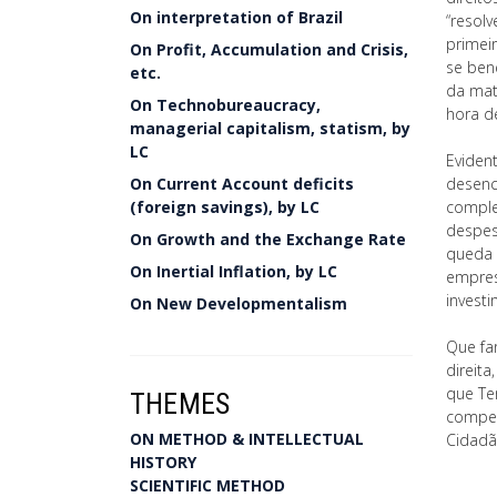
On interpretation of Brazil
“resol
primei
On Profit, Accumulation and Crisis,
se ben
etc.
da mat
On Technobureaucracy,
hora de
managerial capitalism, statism, by
LC
Eviden
On Current Account deficits
desenc
(foreign savings), by LC
complem
despes
On Growth and the Exchange Rate
queda 
On Inertial Inflation, by LC
empres
invest
On New Developmentalism
Que fa
direit
que Te
THEMES
compet
ON METHOD & INTELLECTUAL
Cidadã
HISTORY
SCIENTIFIC METHOD