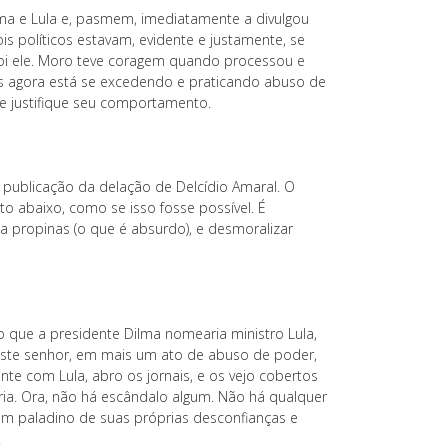
ilma e Lula e, pasmem, imediatamente a divulgou
s políticos estavam, evidente e justamente, se
oi ele. Moro teve coragem quando processou e
s agora está se excedendo e praticando abuso de
ue justifique seu comportamento.
ublicação da delação de Delcídio Amaral. O
to abaixo, como se isso fosse possível. É
 propinas (o que é absurdo), e desmoralizar
 que a presidente Dilma nomearia ministro Lula,
 deste senhor, em mais um ato de abuso de poder,
nte com Lula, abro os jornais, e os vejo cobertos
ia. Ora, não há escândalo algum. Não há qualquer
 um paladino de suas próprias desconfianças e
.