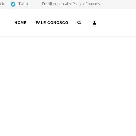
Twitter
ook
Brazilian Journal of Political Economy
SEARCH
LOGIN
HOME
FALE CONOSCO