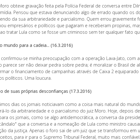
 Moro obteve gravação feita pela Polícia Federal de conversa entre D
 mídia. Pensou que estava denunciando algo de errado quando os doi
endo da sua arbitrariedade e parcialismo. Quem errou gravemente f
ou empresários e políticos que pagaram e receberam propinas, ma
o ao tratar Lula como se fosse um criminoso sem ter qualquer fato q
o mundo para a cadeia... (16.3.2016)
confirmou-se minha preocupação com a operação Lava-Jato, com a p
o parece ser não deixar pedra sobre pedra; é moralizar o Brasil de al
ormar o financiamento de campanhas através de Caixa 2 equiparado a
os políticos. Uma loucura.
no de suas próprias desconfianças (17.3.2016)
timos dias os jornais noticiavam como a coisa mais natural do mundo
ivrá-lo da arbitrariedade e o parcialismo do juiz Moro. Hoje, depois
para os jornais, como se algo antidemocrática, a conversa da preside
cândalo" que a conversa e a nomeação de Lula como ministro causar
ção da justiça. Apenas o foro sai de um juiz que se transformou em
eitos, para ir para o Supremo Tribunal Federal, muito mais confiável