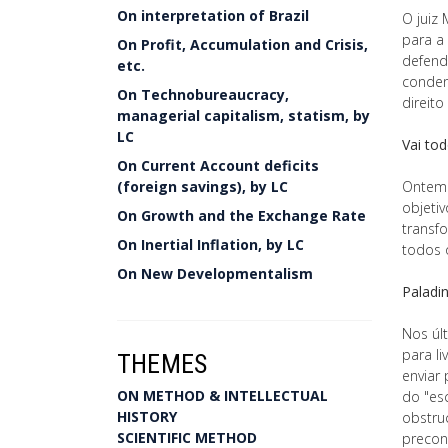
On interpretation of Brazil
O juiz
para a
On Profit, Accumulation and Crisis,
defend
etc.
conden
On Technobureaucracy,
direit
managerial capitalism, statism, by
LC
Vai tod
On Current Account deficits
(foreign savings), by LC
Ontem 
objetiv
On Growth and the Exchange Rate
transf
On Inertial Inflation, by LC
todos 
On New Developmentalism
Paladi
Nos úl
para l
THEMES
enviar 
ON METHOD & INTELLECTUAL
do "es
HISTORY
obstru
SCIENTIFIC METHOD
preconc