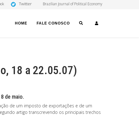
Twitter
ook
Brazilian Journal of Political Economy
SEARCH
LOGIN
HOME
FALE CONOSCO
o, 18 a 22.05.07)
18 de maio.
riação de um imposto de exportações e de um
segundo artigo transcrevendo os principais trechos